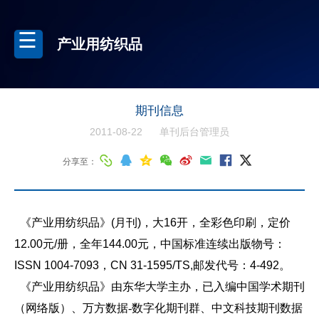
产业用纺织品
期刊信息
2011-08-22
单刊后台管理员
分享至：
《产业用纺织品》
(
月刊
)
，大
16
开，全彩色印刷，定价
12.00
元
/
册，全年
144.00
元，中国标准连续出版物号：
ISSN 1004-7093
，
CN 31-1595/TS,
邮发代号：
4-492
。
《产业用纺织品》由东华大学主办，已入编中国学术期刊
（网络版）、万方数据
-
数字化期刊群、中文科技期刊数据